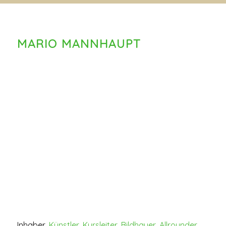
MARIO MANNHAUPT
Inhaber,
Künstler
,
Kursleiter
,
Bildhauer
,
Allrounder