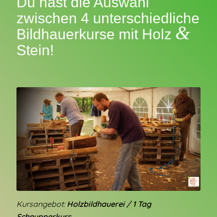
Du hast die Auswahl
zwischen 4 unterschiedliche
&
Bildhauerkurse mit Holz
Stein!
Kursangebot:
Holzbildhauerei / 1 Tag
Schnupperkurs