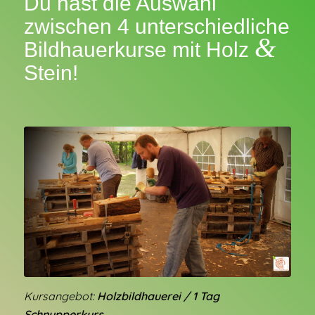
Du hast die Auswahl
zwischen 4 unterschiedliche
&
Bildhauerkurse mit Holz
Stein!
Kursangebot:
Holzbildhauerei / 1 Tag
Schnupperkurs